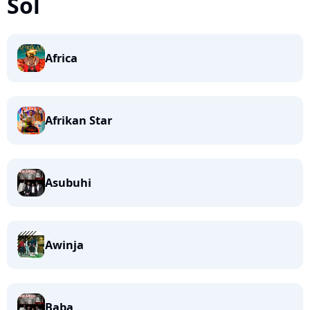
Sol
Africa
Afrikan Star
Asubuhi
Awinja
Baba