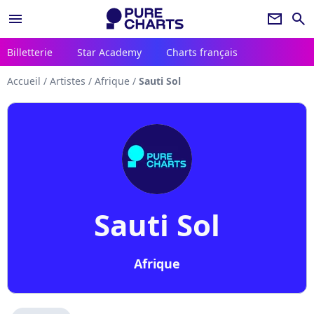
menu
newsletter
search
Billetterie
Star Academy
Charts français
Accueil
/
Artistes
/
Afrique
/
Sauti Sol
Sauti Sol
Afrique