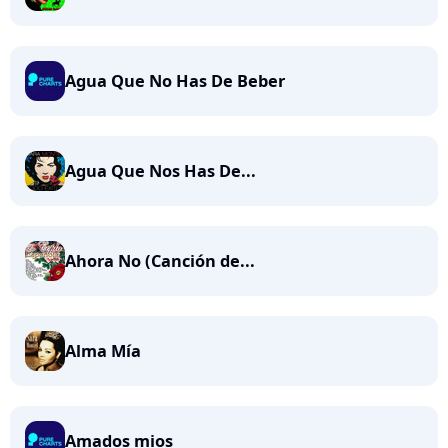
Agua Que No Has De Beber
Agua Que Nos Has De...
Ahora No (Canción de...
Alma Mía
Amados mios