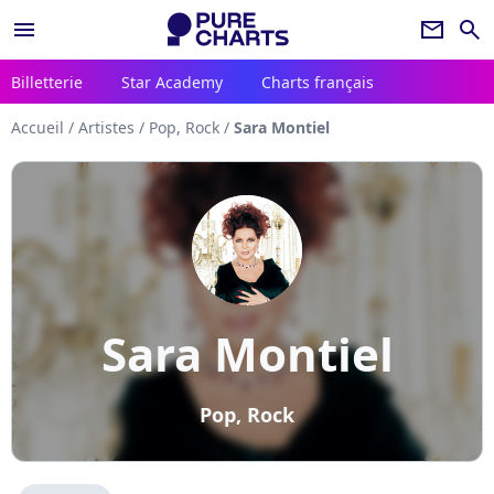
menu
newsletter
search
Billetterie
Star Academy
Charts français
Accueil
/
Artistes
/
Pop, Rock
/
Sara Montiel
Sara Montiel
Pop, Rock