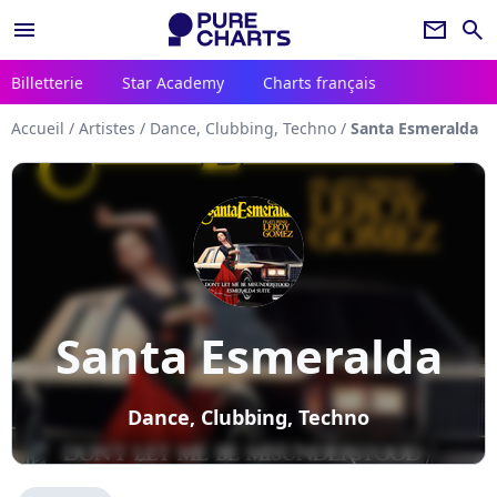
menu
newsletter
search
Billetterie
Star Academy
Charts français
Accueil
/
Artistes
/
Dance, Clubbing, Techno
/
Santa Esmeralda
Santa Esmeralda
Dance, Clubbing, Techno