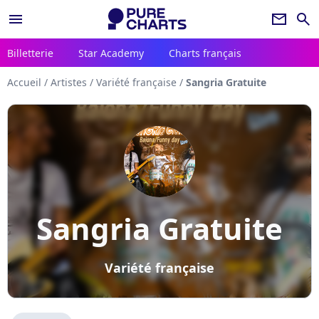
menu
newsletter
search
Billetterie
Star Academy
Charts français
Accueil
/
Artistes
/
Variété française
/
Sangria Gratuite
Sangria Gratuite
Variété française