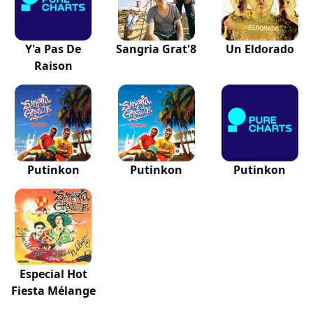
Y'a Pas De
Sangria Grat'8
Un Eldorado
Raison
Putinkon
Putinkon
Putinkon
Especial Hot
Fiesta Mélange