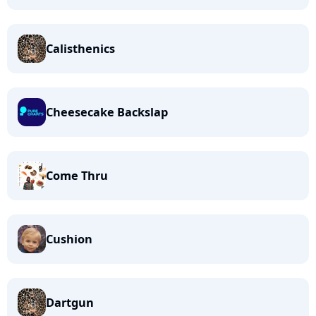
Calisthenics
Cheesecake Backslap
Come Thru
Cushion
Dartgun