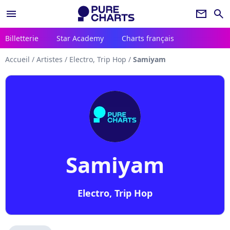
menu
newsletter
search
Billetterie
Star Academy
Charts français
Accueil
/
Artistes
/
Electro, Trip Hop
/
Samiyam
Samiyam
Electro, Trip Hop