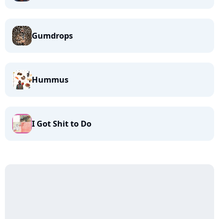
Gumdrops
Hummus
I Got Shit to Do