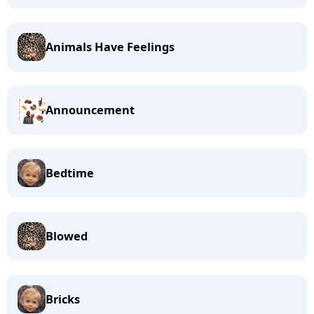
Animals Have Feelings
Announcement
Bedtime
Blowed
Bricks