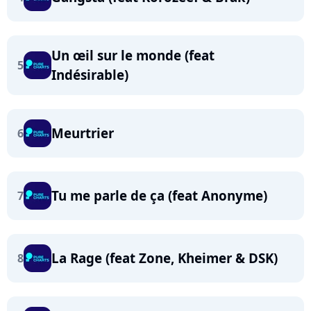
Un œil sur le monde (feat
5
Indésirable)
Meurtrier
6
Tu me parle de ça (feat Anonyme)
7
La Rage (feat Zone, Kheimer & DSK)
8