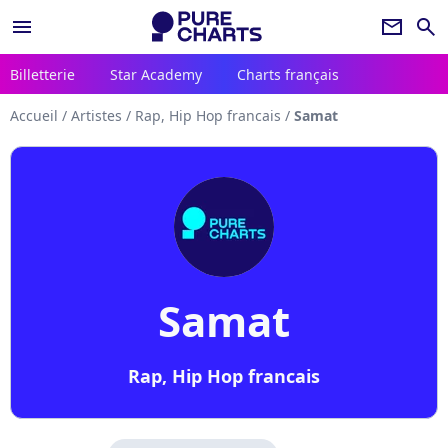
menu
newsletter
search
Billetterie
Star Academy
Charts français
Accueil
/
Artistes
/
Rap, Hip Hop francais
/
Samat
Samat
Rap, Hip Hop francais