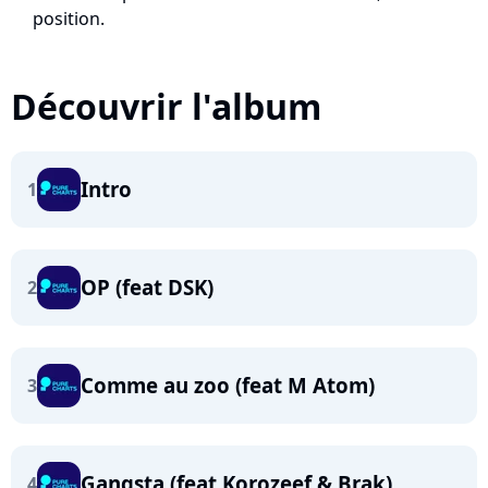
position.
Découvrir l'album
Intro
1
OP (feat DSK)
2
Comme au zoo (feat M Atom)
3
Gangsta (feat Korozeef & Brak)
4