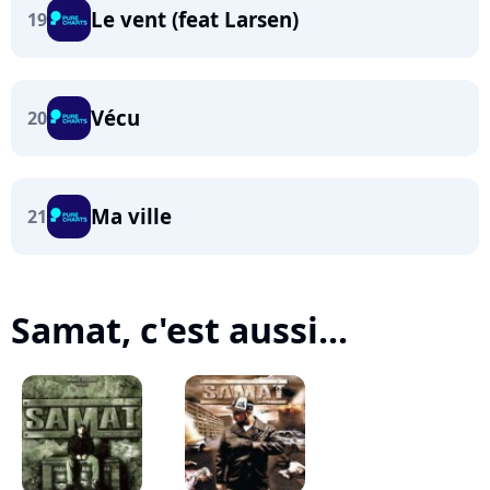
Le vent (feat Larsen)
19
Vécu
20
Ma ville
21
Samat, c'est aussi...