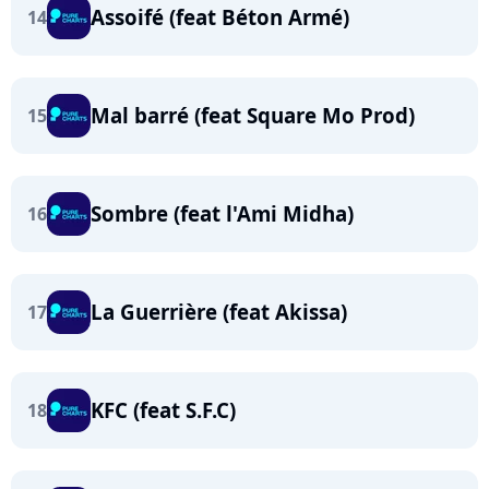
Assoifé (feat Béton Armé)
14
Mal barré (feat Square Mo Prod)
15
Sombre (feat l'Ami Midha)
16
La Guerrière (feat Akissa)
17
KFC (feat S.F.C)
18