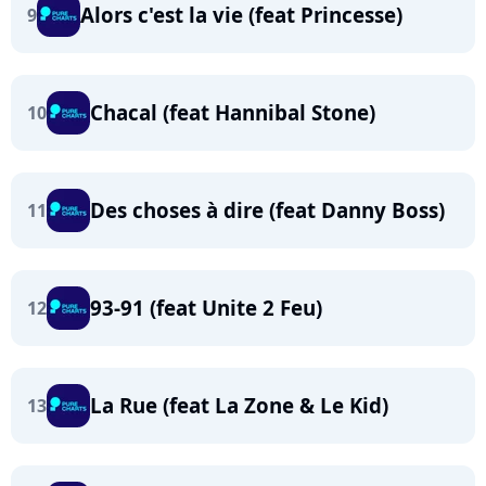
Alors c'est la vie (feat Princesse)
9
Chacal (feat Hannibal Stone)
10
Des choses à dire (feat Danny Boss)
11
93-91 (feat Unite 2 Feu)
12
La Rue (feat La Zone & Le Kid)
13