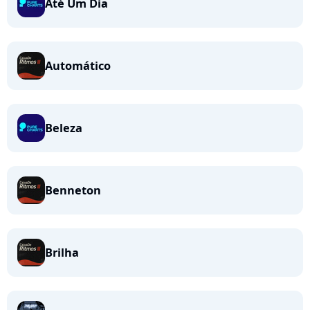
Até Um Dia
Automático
Beleza
Benneton
Brilha