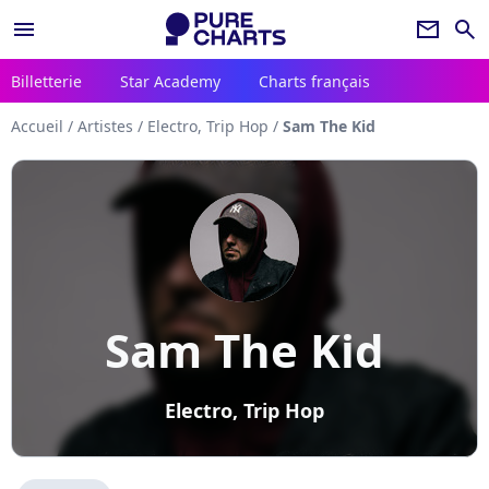
menu
newsletter
search
Billetterie
Star Academy
Charts français
Accueil
/
Artistes
/
Electro, Trip Hop
/
Sam The Kid
Sam The Kid
Electro, Trip Hop