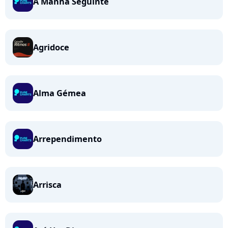
A Manhã Seguinte
Agridoce
Alma Gémea
Arrependimento
Arrisca