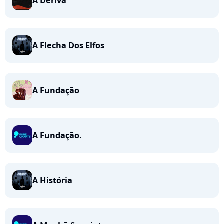
À Deriva
A Flecha Dos Elfos
A Fundação
A Fundação.
A História