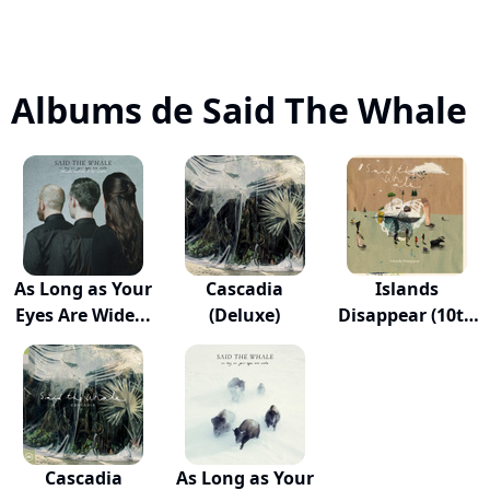
Albums de Said The Whale
As Long as Your
Cascadia
Islands
Eyes Are Wide...
(Deluxe)
Disappear (10th
Anniv...
Cascadia
As Long as Your