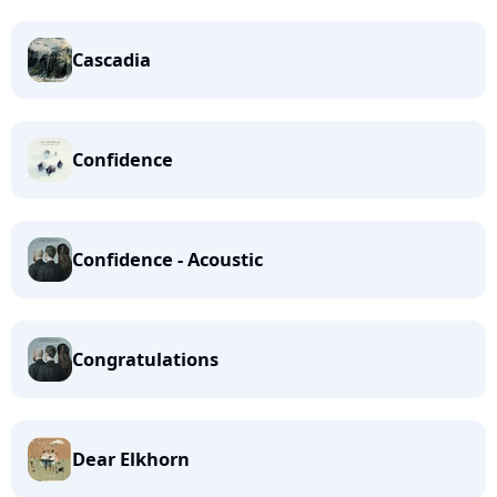
Cascadia
Confidence
Confidence - Acoustic
Congratulations
Dear Elkhorn