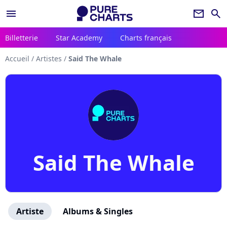
menu
newsletter
search
Billetterie
Star Academy
Charts français
Accueil
/
Artistes
/
Said The Whale
Said The Whale
Artiste
Albums & Singles