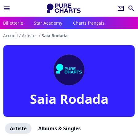
menu
newsletter
search
Billetterie
Star Academy
Charts français
Accueil
/
Artistes
/
Saia Rodada
Saia Rodada
Artiste
Albums & Singles