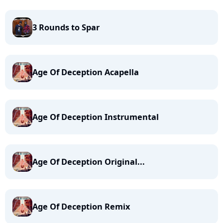
3 Rounds to Spar
Age Of Deception Acapella
Age Of Deception Instrumental
Age Of Deception Original...
Age Of Deception Remix