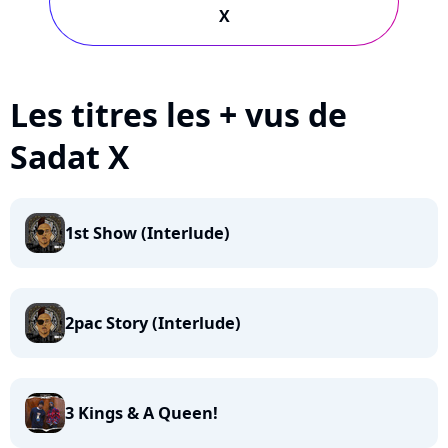
X
Les titres les + vus de
Sadat X
1st Show (Interlude)
2pac Story (Interlude)
3 Kings & A Queen!