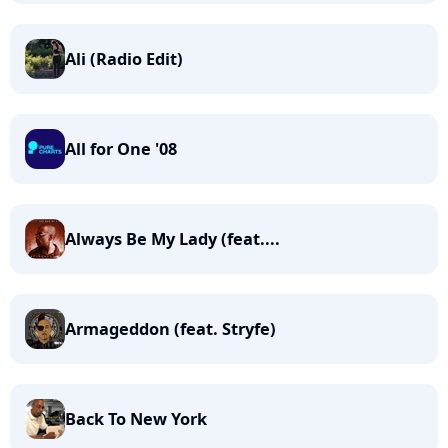
Ali (Radio Edit)
All for One '08
Always Be My Lady (feat....
Armageddon (feat. Stryfe)
Back To New York