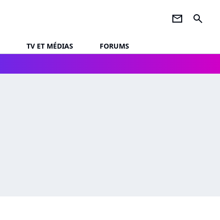
newsletter
search
TV ET MÉDIAS
FORUMS