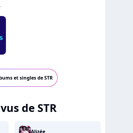
R
lbums et singles de STR
+ vus de STR
Alizée