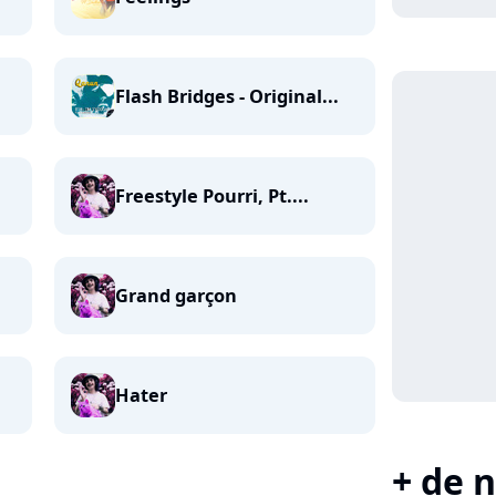
Flash Bridges - Original...
Freestyle Pourri, Pt....
Grand garçon
Hater
+ de n