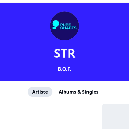
STR
B.O.F.
Artiste
Albums & Singles