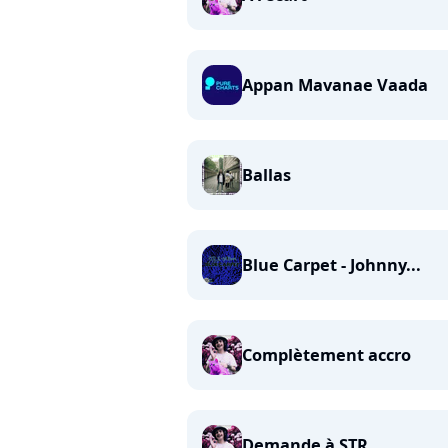
Appan Mavanae Vaada
Ballas
Blue Carpet - Johnny...
Complètement accro
Demande à STR