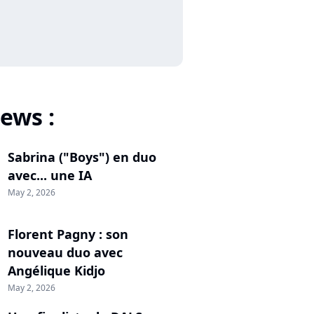
ews :
Sabrina ("Boys") en duo
avec... une IA
May 2, 2026
Florent Pagny : son
nouveau duo avec
Angélique Kidjo
May 2, 2026