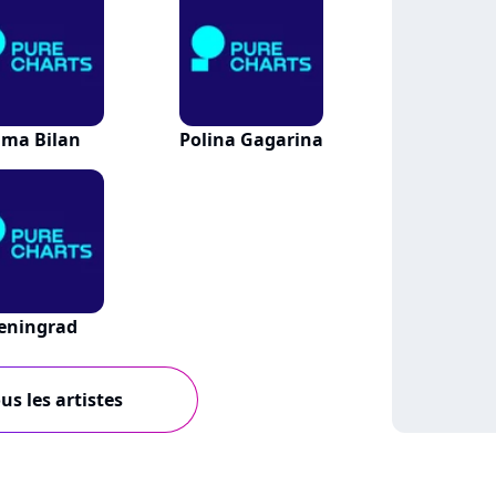
ima Bilan
Polina Gagarina
eningrad
us les artistes