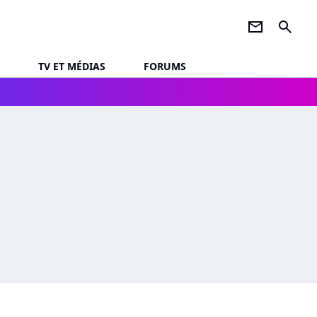
newsletter
search
TV ET MÉDIAS
FORUMS