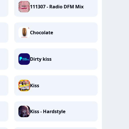
111307 - Radio DFM Mix
Chocolate
Dirty kiss
Kiss
Kiss - Hardstyle