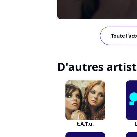
Toute l'ac
D'autres artis
t.A.T.u.