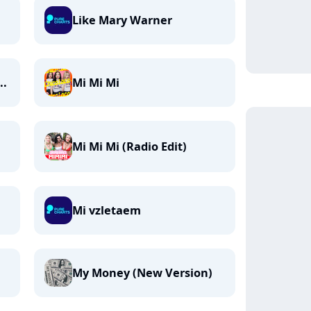
Like Mary Warner
..
Mi Mi Mi
Mi Mi Mi (Radio Edit)
Mi vzletaem
My Money (New Version)