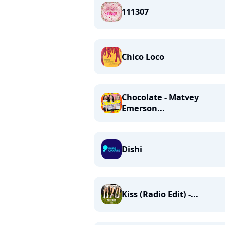
111307
Chico Loco
Chocolate - Matvey
Emerson...
Dishi
Kiss (Radio Edit) -...