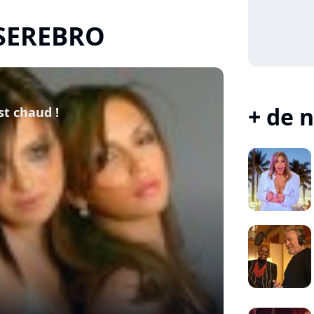
e SEREBRO
+ de n
est chaud !