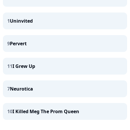
1
Uninvited
9
Pervert
11
I Grew Up
7
Neurotica
10
I Killed Meg The Prom Queen