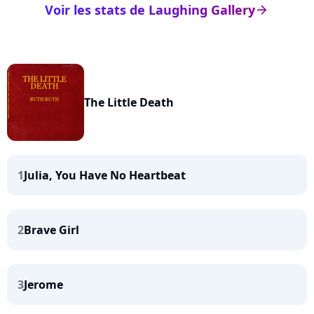
Voir les stats de Laughing Gallery
arrow_right
The Little Death
1
Julia, You Have No Heartbeat
2
Brave Girl
3
Jerome