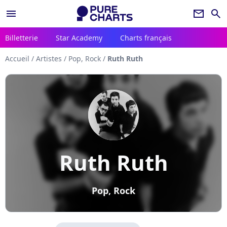
menu
newsletter
search
Billetterie
Star Academy
Charts français
Accueil
/
Artistes
/
Pop, Rock
/
Ruth Ruth
Ruth Ruth
Pop, Rock