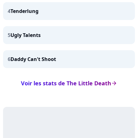
4
Tenderlung
5
Ugly Talents
6
Daddy Can't Shoot
Voir les stats de The Little Death
arrow_right