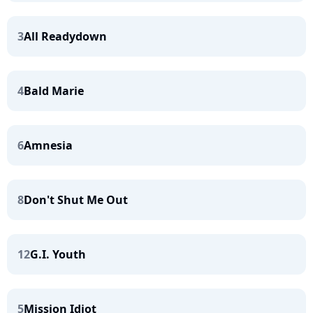
3
All Readydown
4
Bald Marie
6
Amnesia
8
Don't Shut Me Out
12
G.I. Youth
5
Mission Idiot