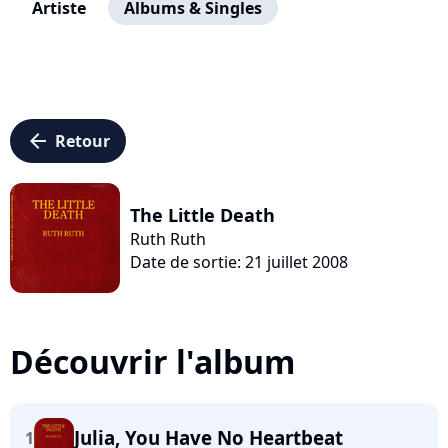
Artiste
Albums & Singles
arrow_left
Retour
The Little Death
Ruth Ruth
Date de sortie: 21 juillet 2008
Découvrir l'album
Julia, You Have No Heartbeat
1