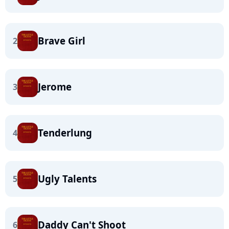
Brave Girl
2
Jerome
3
Tenderlung
4
Ugly Talents
5
Daddy Can't Shoot
6