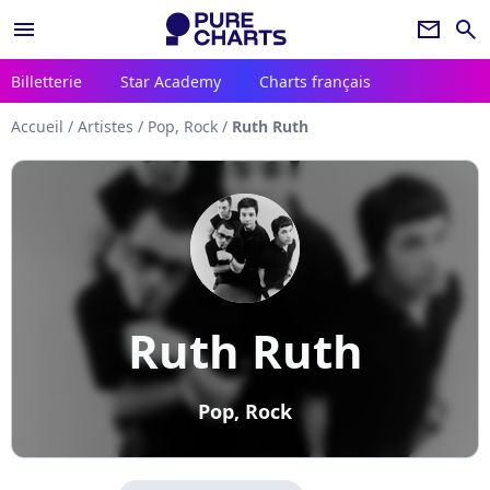
menu
newsletter
search
Billetterie
Star Academy
Charts français
Accueil
/
Artistes
/
Pop, Rock
/
Ruth Ruth
Ruth Ruth
Pop, Rock