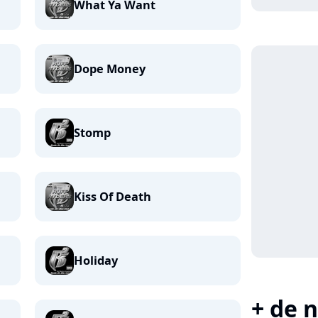
What Ya Want
Dope Money
Stomp
Kiss Of Death
Holiday
+ de n