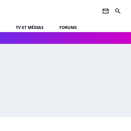
newsletter
search
TV ET MÉDIAS
FORUMS