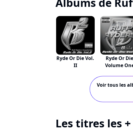
Albums de Ruf
Ryde Or Die Vol.
Ryde Or Di
II
Volume On
Voir tous les a
Les titres les 