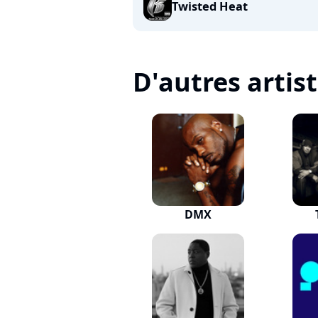
Twisted Heat
D'autres artis
DMX