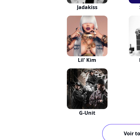
Jadakiss
Lil' Kim
G-Unit
Voir to