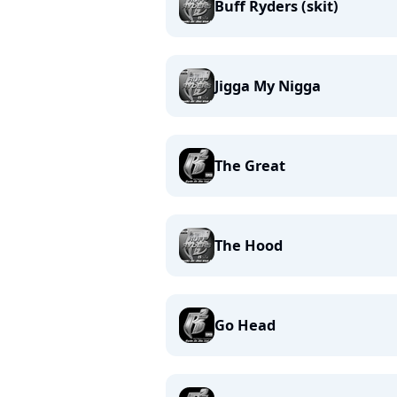
Buff Ryders (skit)
Jigga My Nigga
The Great
The Hood
Go Head