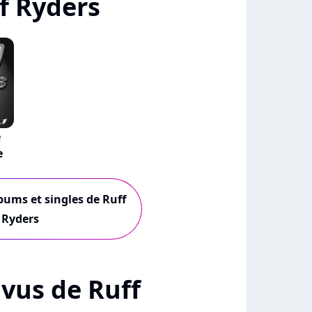
f Ryders
e
e
lbums et singles de Ruff
Ryders
+ vus de Ruff