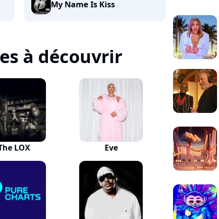
My Name Is Kiss
tes à découvrir
The LOX
Eve