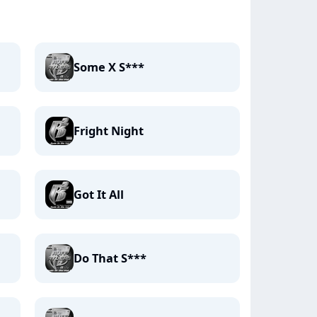
Some X S***
Fright Night
Got It All
Do That S***