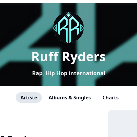
Ruff Ryders
Rap, Hip Hop international
Artiste
Albums & Singles
Charts