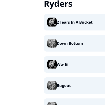
Ryders
2 Tears In A Bucket
Down Bottom
Ww Iii
Bugout