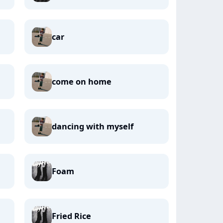
car
come on home
dancing with myself
Foam
Fried Rice