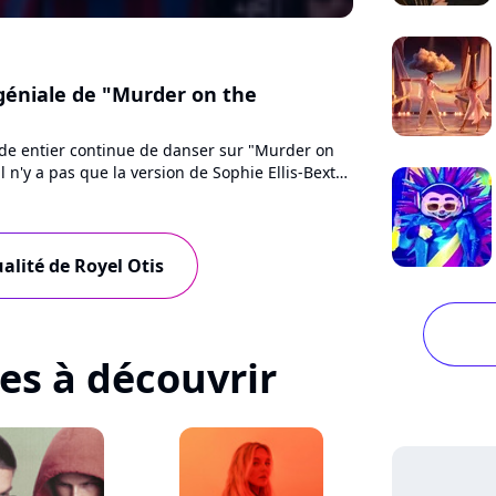
géniale de "Murder on the
de entier continue de danser sur "Murder on
il n'y a pas que la version de Sophie Ellis-Bextor
 reprise...
ualité de Royel Otis
tes à découvrir