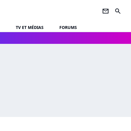
newsletter
search
TV ET MÉDIAS
FORUMS