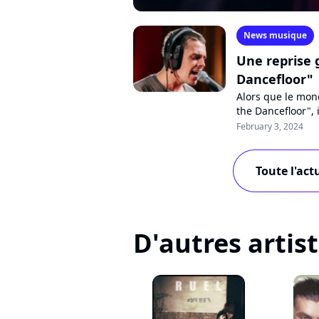
News musique
Une reprise 
Dancefloor"
Alors que le mon
the Dancefloor", 
qui cartonne. Une
February 3, 2024
Toute l'act
D'autres artis