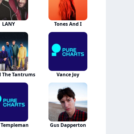
LANY
Tones And I
d The Tantrums
Vance Joy
e Templeman
Gus Dapperton