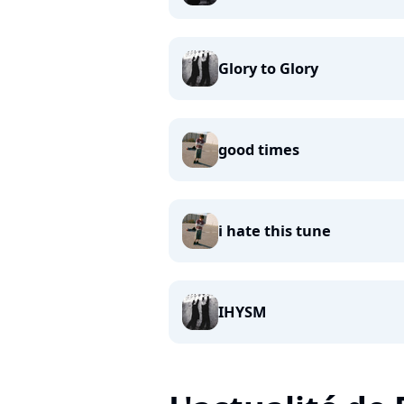
Glory to Glory
good times
i hate this tune
IHYSM