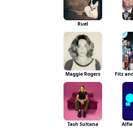
Ruel
Maggie Rogers
Fitz an
Tash Sultana
Alfi