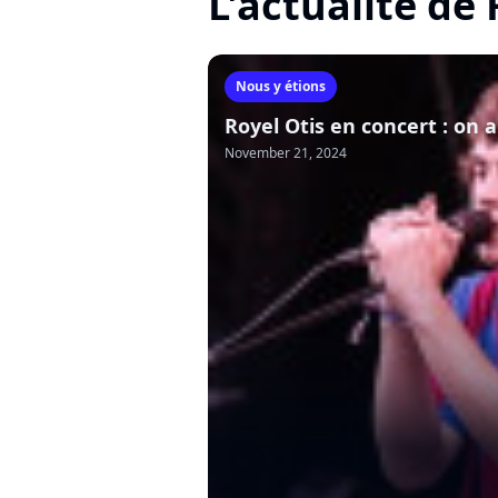
L'actualité de 
Nous y étions
Royel Otis en concert : on 
November 21, 2024