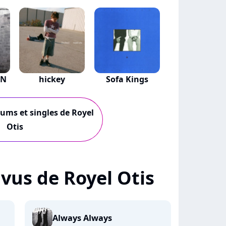
IN
hickey
Sofa Kings
bums et singles de Royel
Otis
+ vus de Royel Otis
Always Always