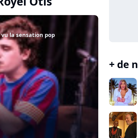
Royel Otis
a vu la sensation pop
+ de n