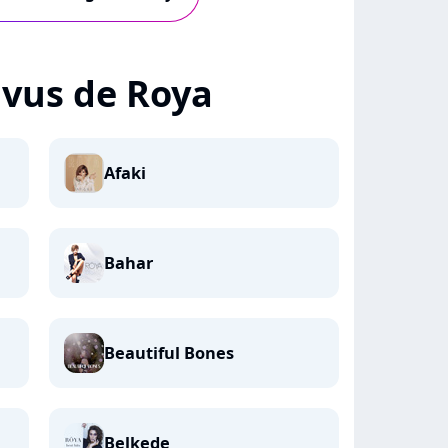
+ vus de Roya
Afaki
Bahar
Beautiful Bones
Belkede