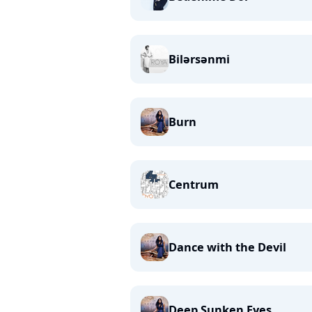
Bilərsənmi
Burn
Centrum
Dance with the Devil
Deep Sunken Eyes