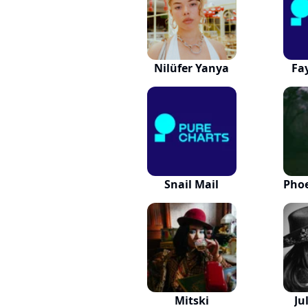
Nilüfer Yanya
Fa
Snail Mail
Phoe
Mitski
Ju