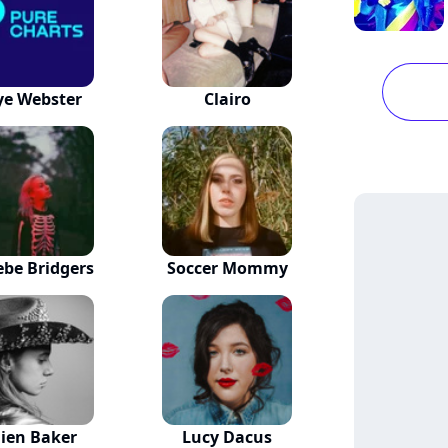
ye Webster
Clairo
be Bridgers
Soccer Mommy
lien Baker
Lucy Dacus