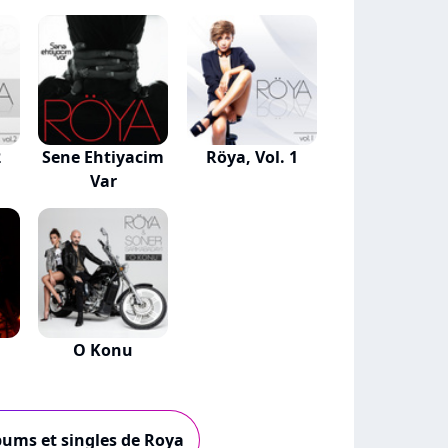
2
Sene Ehtiyacim
Röya, Vol. 1
Var
O Konu
lbums et singles de Roya