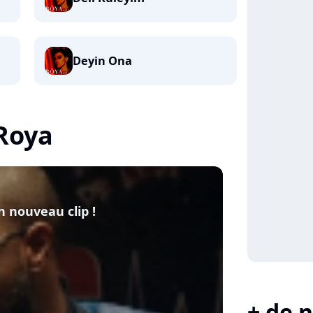
Deyin Ona
 Roya
n nouveau clip !
+ de n