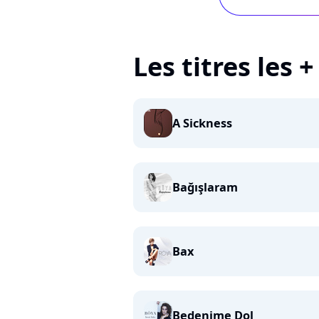
Les titres les 
A Sickness
Bağışlaram
Bax
Bedenime Dol