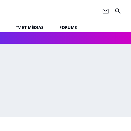
newsletter
search
TV ET MÉDIAS
FORUMS