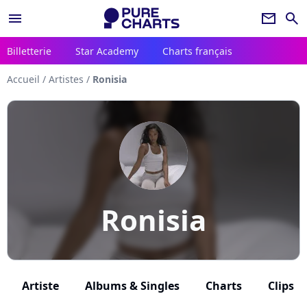
menu
newsletter
search
Billetterie
Star Academy
Charts français
Accueil
/
Artistes
/
Ronisia
Ronisia
Artiste
Albums & Singles
Charts
Clips