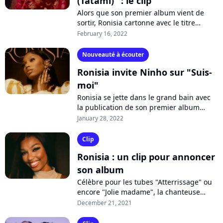
(Tatami)" : le clip
Alors que son premier album vient de
sortir, Ronisia cartonne avec le titre
"Mélodie (Tatami)", qui fait sensation sur
February 16, 2022
TikTok. La chanteuse dévoile ses...
Nouveauté à écouter
Ronisia invite Ninho sur "Suis-
moi"
Ronisia se jette dans le grand bain avec
la publication de son premier album
"Ronisia". Et la chanteuse met toutes les
January 28, 2022
chances de son côté en invitant...
Clip
Ronisia : un clip pour annoncer
son album
Célèbre pour les tubes "Atterrissage" ou
encore "Jolie madame", la chanteuse
Ronisia annonce son premier album,
December 21, 2021
attendu le 28 janvier 2022. Elle dévoile...