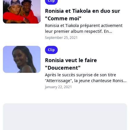
Clip
Ronisia et Tiakola en duo sur
"Comme moi"
Ronisia et Tiakola préparent activement
leur premier album respectif. En
attendant, les deux artistes unissent
September 25, 2021
leurs univers et talents sur "Comme
moi",...
Clip
Ronisia veut le faire
"Doucement"
Après le succès surprise de son titre
"Atterrissage", la jeune chanteuse Ronisia
enchaîne avec "Doucement". Une
January 22, 2021
romantique sérénade, aux sonorités afro-
pop,...