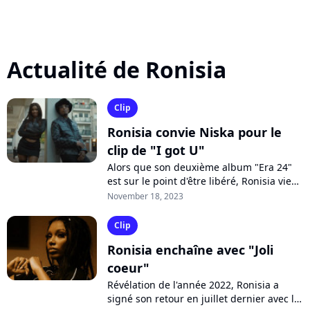
Actualité de Ronisia
Clip
Ronisia convie Niska pour le
clip de "I got U"
Alors que son deuxième album "Era 24"
est sur le point d'être libéré, Ronisia vient
de frapper un grand coup en partageant
November 18, 2023
un nouveau single inédit baptisé...
Clip
Ronisia enchaîne avec "Joli
coeur"
Révélation de l'année 2022, Ronisia a
signé son retour en juillet dernier avec le