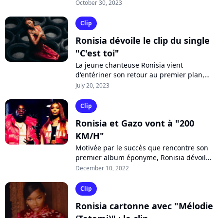
single "C'est toi". Aujourd'hui, la jeune
October 30, 2023
chanteuse de 23 ans poursuit...
Clip
Ronisia dévoile le clip du single
"C'est toi"
La jeune chanteuse Ronisia vient
d'entériner son retour au premier plan,
après la parution de son premier projet
July 20, 2023
l'année dernière, avec son nouveau
single...
Clip
Ronisia et Gazo vont à "200
KM/H"
Motivée par le succès que rencontre son
premier album éponyme, Ronisia dévoile
dans les bacs une version deluxe
December 10, 2022
comprenant 6 chansons inédites dont
un...
Clip
Ronisia cartonne avec "Mélodie