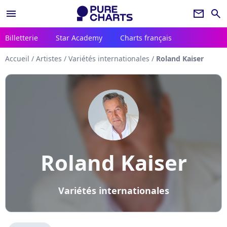
menu
newsletter
search
Billetterie
Star Academy
Charts français
Accueil
/
Artistes
/
Variétés internationales
/
Roland Kaiser
Roland Kaiser
Variétés internationales