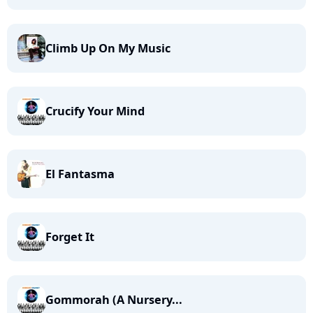
Climb Up On My Music
Crucify Your Mind
El Fantasma
Forget It
Gommorah (A Nursery...