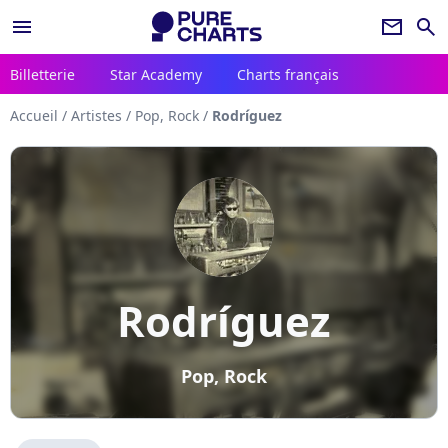
menu
newsletter
search
Billetterie
Star Academy
Charts français
Accueil
/
Artistes
/
Pop, Rock
/
Rodríguez
Rodríguez
Pop, Rock