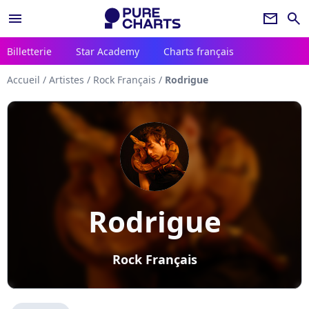
menu
newsletter
search
Billetterie
Star Academy
Charts français
Accueil
/
Artistes
/
Rock Français
/
Rodrigue
Rodrigue
Rock Français