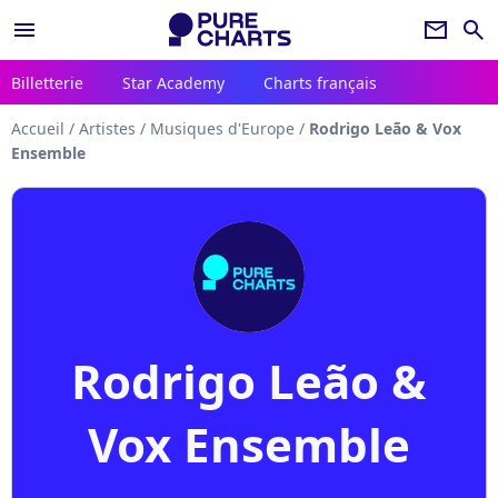
menu
newsletter
search
Billetterie
Star Academy
Charts français
Accueil
/
Artistes
/
Musiques d'Europe
/
Rodrigo Leão & Vox
Ensemble
Rodrigo Leão &
Vox Ensemble