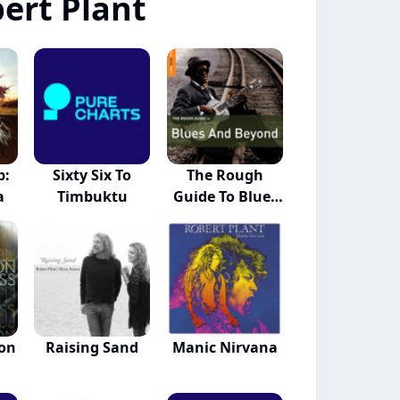
ert Plant
p:
Sixty Six To
The Rough
a
Timbuktu
Guide To Blues
And...
son
Raising Sand
Manic Nirvana