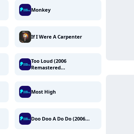
Monkey
If I Were A Carpenter
Too Loud (2006
Remastered...
Most High
Doo Doo A Do Do (2006...