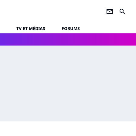
newsletter
search
TV ET MÉDIAS
FORUMS