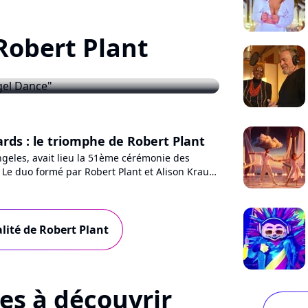
 Robert Plant
c "Angel Dance"
s : le triomphe de Robert Plant
Angeles, avait lieu la 51ème cérémonie des
e duo formé par Robert Plant et Alison Krauss
ant le prestigieux...
alité de Robert Plant
tes à découvrir