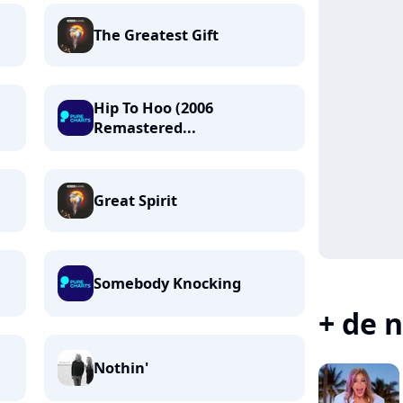
The Greatest Gift
Hip To Hoo (2006
Remastered...
Great Spirit
Somebody Knocking
+ de n
Nothin'