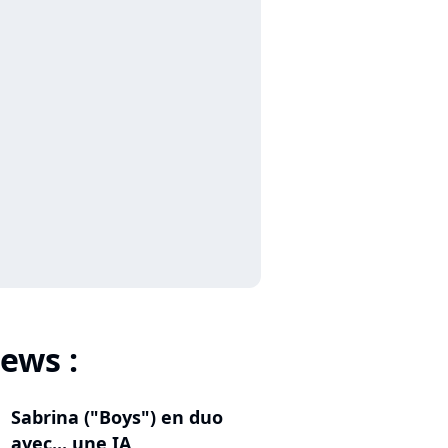
ews :
Sabrina ("Boys") en duo
avec... une IA