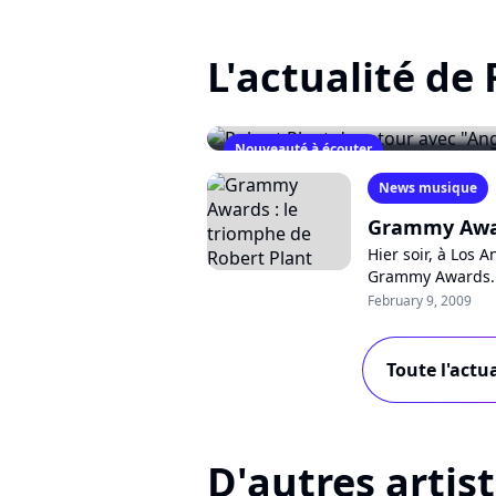
L'actualité de
Nouveauté à écouter
Robert Plant de retour ave
News musique
August 3, 2010
Grammy Award
Hier soir, à Los 
Grammy Awards. L
a triomphé, enlev
February 9, 2009
Toute l'actu
D'autres artis