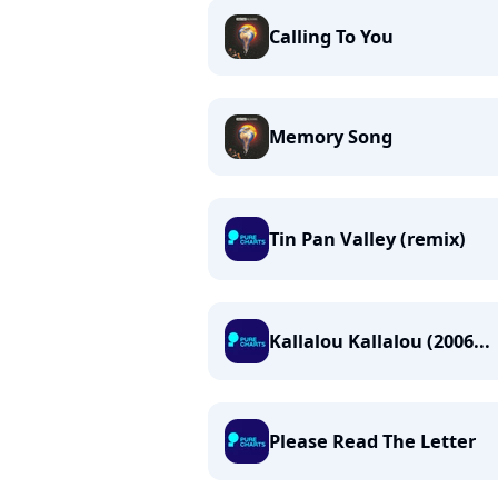
Calling To You
Memory Song
Tin Pan Valley (remix)
Kallalou Kallalou (2006...
Please Read The Letter