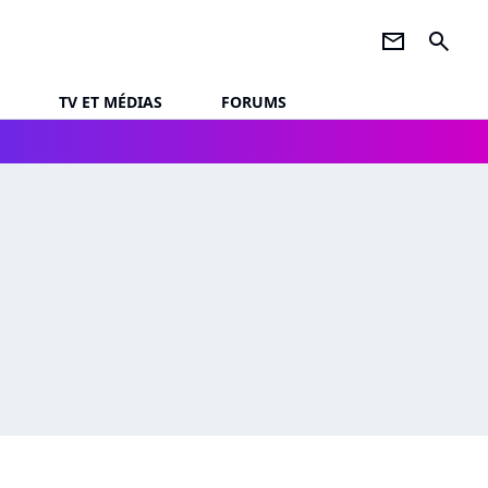
newsletter
search
TV ET MÉDIAS
FORUMS