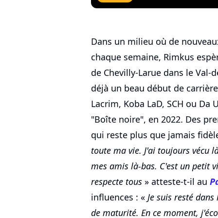
Dans un milieu où de nouveau
chaque semaine, Rimkus espère 
de Chevilly-Larue dans le Val-
déjà un beau début de carrièr
Lacrim, Koba LaD, SCH ou Da Uz
"Boîte noire", en 2022. Des p
qui reste plus que jamais fidèl
toute ma vie. J'ai toujours vécu là-
mes amis là-bas. C'est un petit v
respecte tous
» atteste-t-il au
P
influences : «
Je suis resté dan
de maturité. En ce moment, j'é