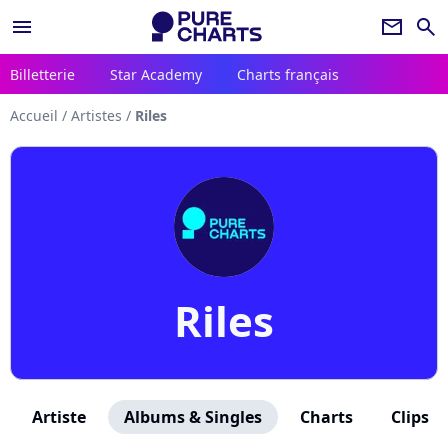
menu
newsletter
search
Billetterie
Star Academy
Charts français
Accueil
/
Artistes
/
Riles
Riles
Artiste
Albums & Singles
Charts
Clips