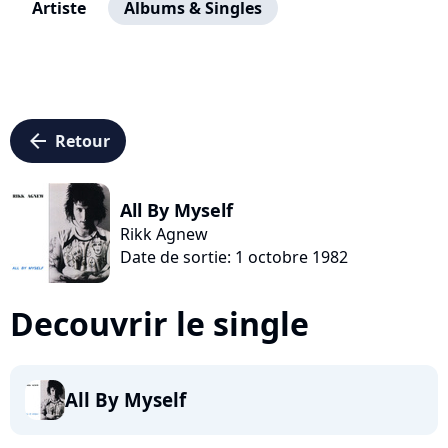
Artiste
Albums & Singles
arrow_left
Retour
All By Myself
Rikk Agnew
Date de sortie: 1 octobre 1982
Decouvrir le single
All By Myself