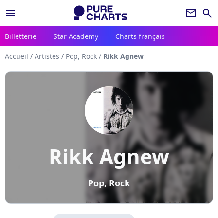
menu
newsletter
search
Billetterie
Star Academy
Charts français
Accueil
/
Artistes
/
Pop, Rock
/
Rikk Agnew
Rikk Agnew
Pop, Rock