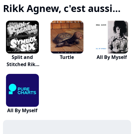
Rikk Agnew, c'est aussi...
Split and
Turtle
All By Myself
Stitched Rikk
Agnew...
All By Myself