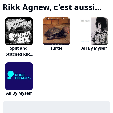
Rikk Agnew, c'est aussi...
Split and
Turtle
All By Myself
Stitched Rikk
Agnew...
All By Myself