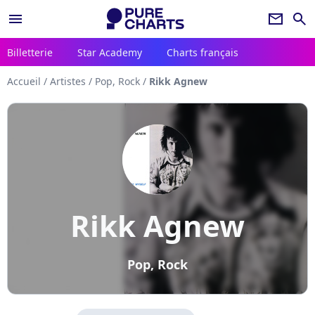
menu
newsletter
search
Billetterie
Star Academy
Charts français
Accueil
/
Artistes
/
Pop, Rock
/
Rikk Agnew
Rikk Agnew
Pop, Rock