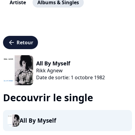
Artiste
Albums & Singles
arrow_left
Retour
All By Myself
Rikk Agnew
Date de sortie: 1 octobre 1982
Decouvrir le single
All By Myself