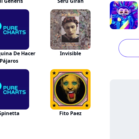
ui Generis
Serú Girán
uina De Hacer
Invisible
Pájaros
Spinetta
Fito Paez