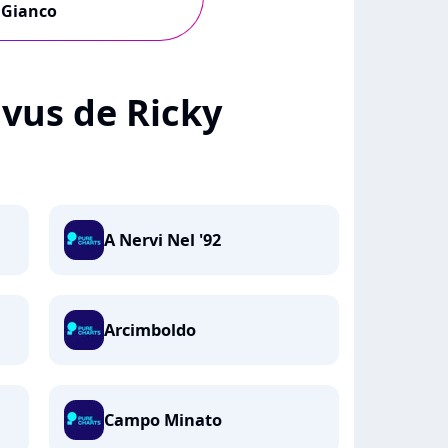
Gianco
+ vus de Ricky
A Nervi Nel '92
Arcimboldo
Campo Minato