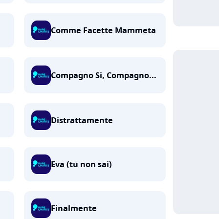
Comme Facette Mammeta
Compagno Si, Compagno...
Distrattamente
Eva (tu non sai)
Finalmente