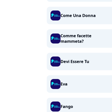
Come Una Donna
Comme facette
mammeta?
Devi Essere Tu
Eva
Fango