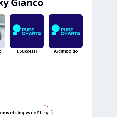
ky Gianco
o
I Successi
Arcimboldo
bums et singles de Ricky