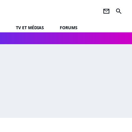
newsletter
search
TV ET MÉDIAS
FORUMS