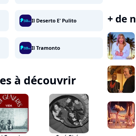
+ de n
Il Deserto E' Pulito
Il Tramonto
tes à découvrir