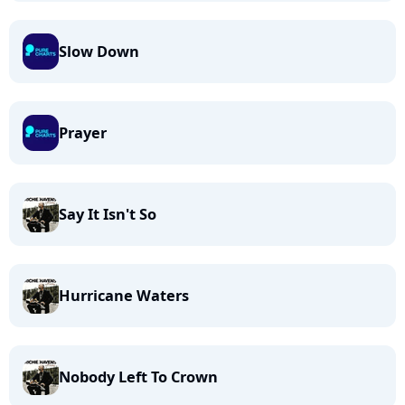
Slow Down
Prayer
Say It Isn't So
Hurricane Waters
Nobody Left To Crown