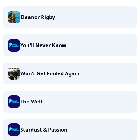
Eleanor Rigby
You'll Never Know
Won't Get Fooled Again
The Well
Stardust & Passion