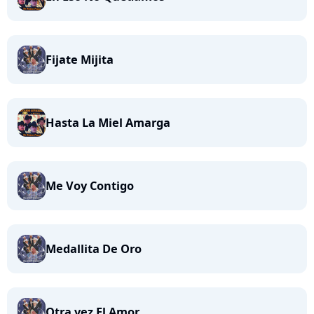
Fijate Mijita
Hasta La Miel Amarga
Me Voy Contigo
Medallita De Oro
Otra vez El Amor