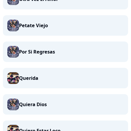
Petate Viejo
Por Si Regresas
Querida
Quiera Dios
Quiero Estar Loco