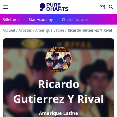
menu
newsletter
search
Billetterie
Star Academy
Charts français
Accueil
/
Artistes
/
Amerique Latine
/
Ricardo Gutierrez Y Rival
Ricardo
Gutierrez Y Rival
Amerique Latine