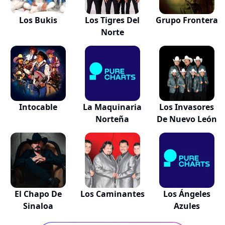
Los Bukis
Los Tigres Del
Grupo Frontera
Norte
Intocable
La Maquinaria
Los Invasores
Norteña
De Nuevo León
El Chapo De
Los Caminantes
Los Ángeles
Sinaloa
Azules