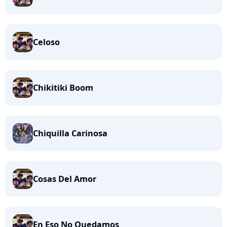
Celoso
Chikitiki Boom
Chiquilla Carinosa
Cosas Del Amor
En Eso No Quedamos