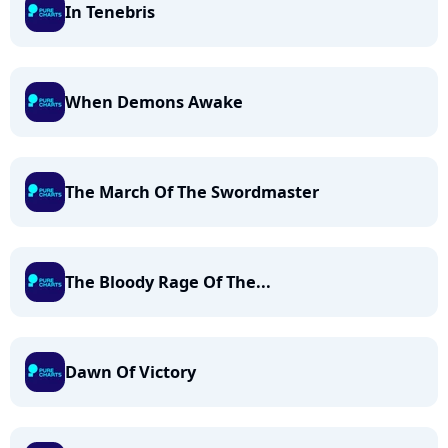
In Tenebris
When Demons Awake
The March Of The Swordmaster
The Bloody Rage Of The...
Dawn Of Victory