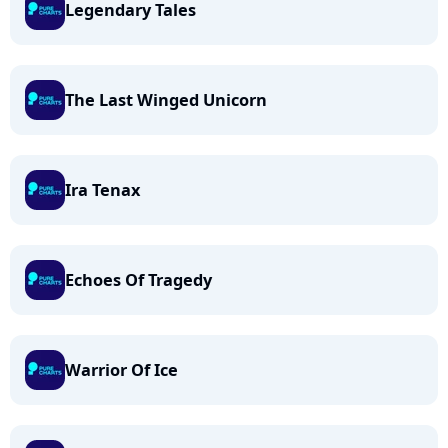
Legendary Tales
The Last Winged Unicorn
Ira Tenax
Echoes Of Tragedy
Warrior Of Ice