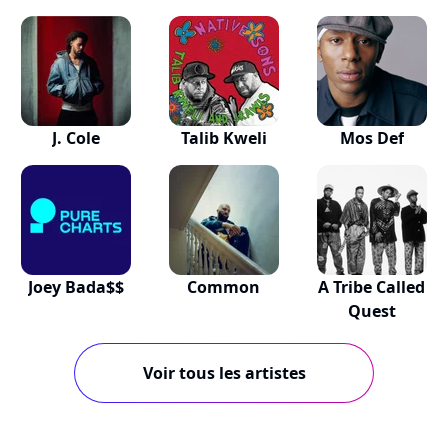
J. Cole
Talib Kweli
Mos Def
Joey Bada$$
Common
A Tribe Called
Quest
Voir tous les artistes