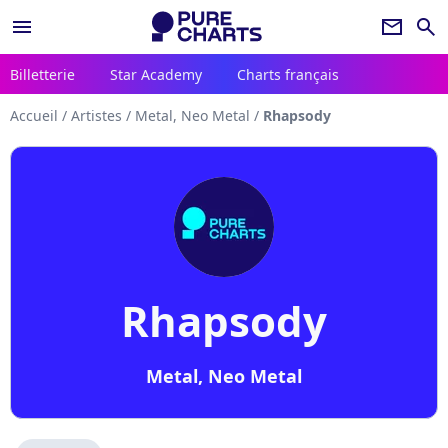
menu
newsletter
search
Billetterie
Star Academy
Charts français
Accueil
/
Artistes
/
Metal, Neo Metal
/
Rhapsody
Rhapsody
Metal, Neo Metal