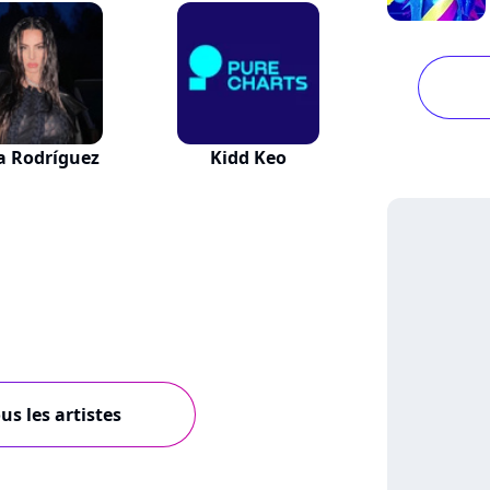
a Rodríguez
Kidd Keo
us les artistes