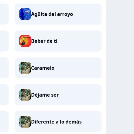
Agüita del arroyo
Beber de ti
Caramelo
Déjame ser
Diferente a lo demás