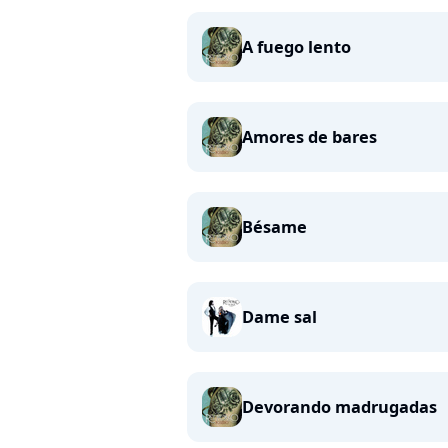
A fuego lento
Amores de bares
Bésame
Dame sal
Devorando madrugadas