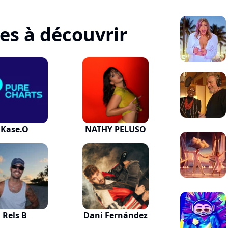
tes à découvrir
Kase.O
NATHY PELUSO
Rels B
Dani Fernández