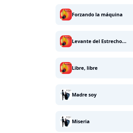
Forzando la máquina
Levante del Estrecho...
Libre, libre
Madre soy
Miseria