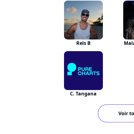
Rels B
Mal
C. Tangana
Voir to