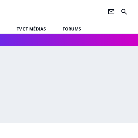
newsletter
search
TV ET MÉDIAS
FORUMS