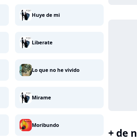
Huye de mi
Liberate
Lo que no he vivido
Mirame
Moribundo
+ de n