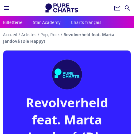
menu
newsletter
search
Billetterie
Star Academy
Charts français
Accueil
/
Artistes
/
Pop, Rock
/
Revolverheld feat. Marta
Jandová (Die Happy)
Revolverheld
feat. Marta