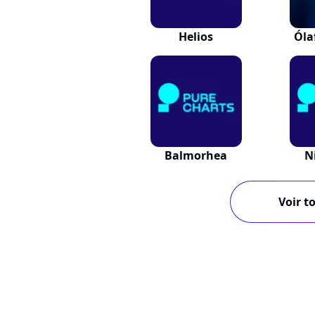
Helios
Óla
Balmorhea
N
Voir to