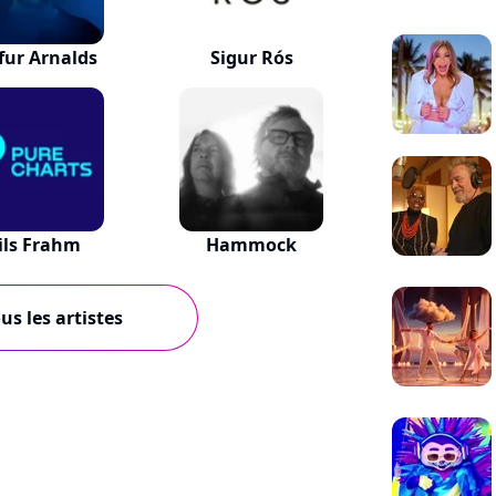
fur Arnalds
Sigur Rós
ils Frahm
Hammock
us les artistes