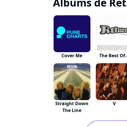
Albums de Re
Cover Me
The Best Of.
Straight Down
V
The Line