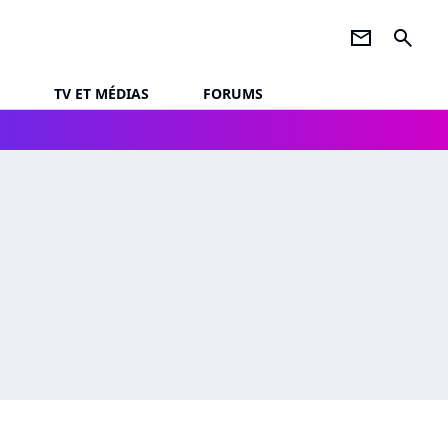
newsletter
search
TV ET MÉDIAS
FORUMS