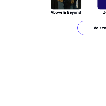
Above & Beyond
Z
Voir to