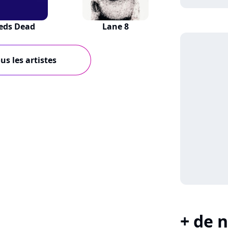
eds Dead
Lane 8
us les artistes
+ de n