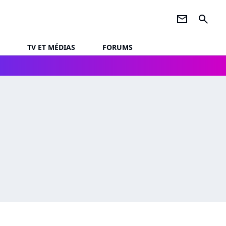
newsletter
search
TV ET MÉDIAS
FORUMS