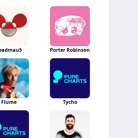
eadmau5
Porter Robinson
Flume
Tycho