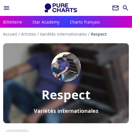
menu
newsletter
search
Billetterie
Star Academy
Charts français
Accueil
/
Artistes
/
Variétés internationales
/
Respect
Respect
Variétés internationales