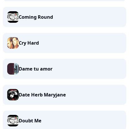
Coming Round
Cry Hard
Dame tu amor
Date Herb Maryjane
Doubt Me