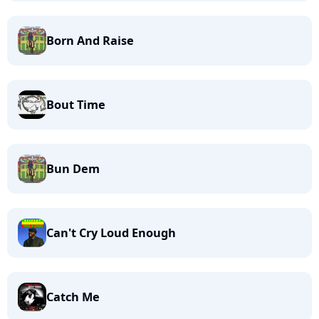
Born And Raise
Bout Time
Bun Dem
Can't Cry Loud Enough
Catch Me