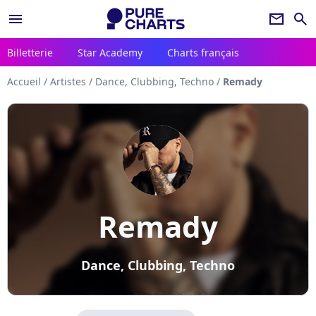
menu
newsletter
search
Billetterie
Star Academy
Charts français
Accueil
/
Artistes
/
Dance, Clubbing, Techno
/
Remady
Remady
Dance, Clubbing, Techno