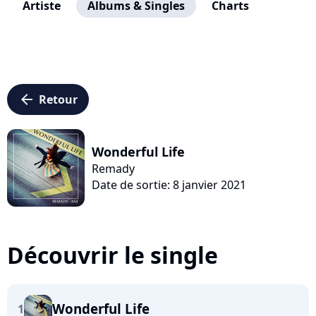
Artiste
Albums & Singles
Charts
arrow_left
Retour
Wonderful Life
Remady
Date de sortie: 8 janvier 2021
Découvrir le single
Wonderful Life
1