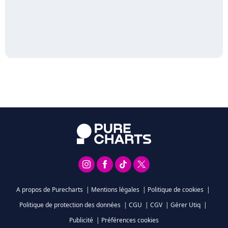
A propos de Purecharts
|
Mentions légales
|
Politique de cookies
|
Politique de protection des données
|
CGU
|
CGV
|
Gérer Utiq
|
Publicité
|
Préférences cookies