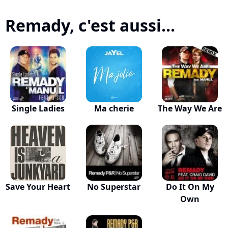
Remady, c'est aussi...
Single Ladies
Ma cherie
The Way We Are
Save Your Heart
No Superstar
Do It On My
Own