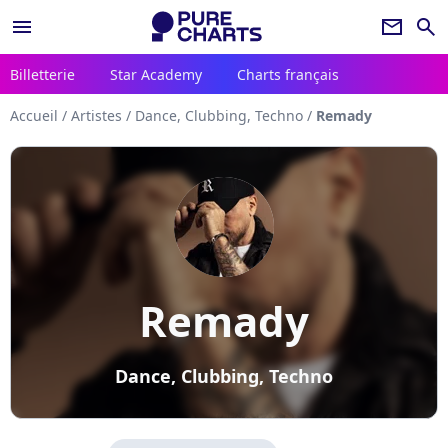
menu
newsletter
search
Billetterie
Star Academy
Charts français
Accueil
/
Artistes
/
Dance, Clubbing, Techno
/
Remady
Remady
Dance, Clubbing, Techno