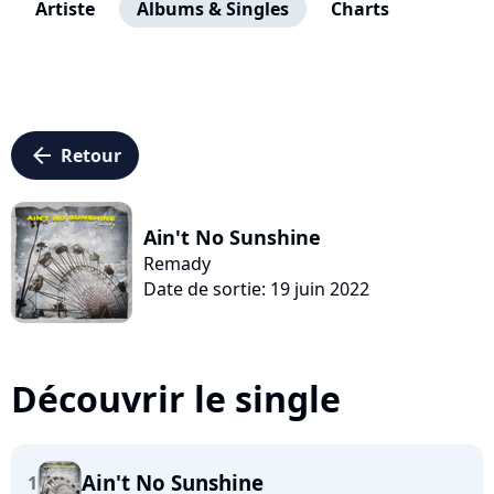
Artiste
Albums & Singles
Charts
arrow_left
Retour
Ain't No Sunshine
Remady
Date de sortie: 19 juin 2022
Découvrir le single
Ain't No Sunshine
1