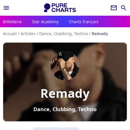
menu
newsletter
search
Billetterie
Star Academy
Charts français
Accueil
/
Artistes
/
Dance, Clubbing, Techno
/
Remady
Remady
Dance, Clubbing, Techno