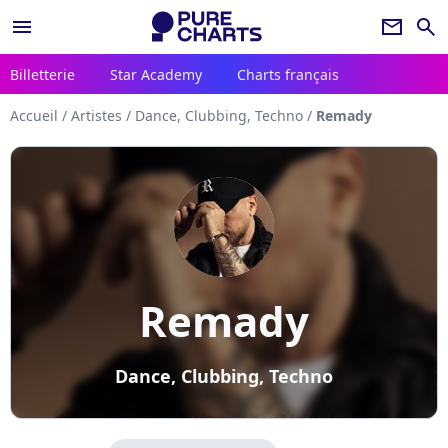
menu
newsletter
search
Billetterie
Star Academy
Charts français
Accueil
/
Artistes
/
Dance, Clubbing, Techno
/
Remady
Remady
Dance, Clubbing, Techno