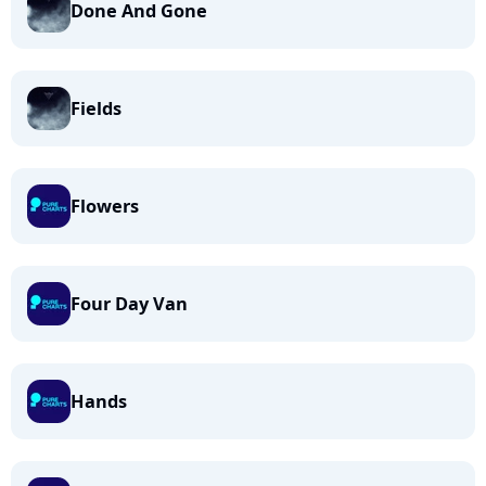
Done And Gone
Fields
Flowers
Four Day Van
Hands