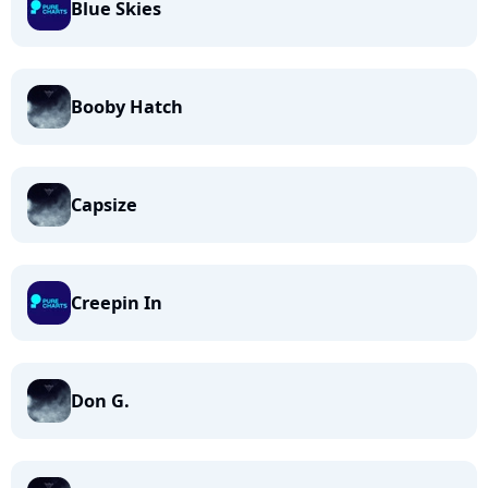
Blue Skies
Booby Hatch
Capsize
Creepin In
Don G.