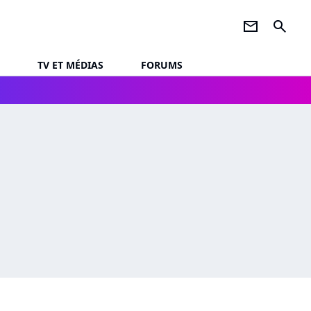
newsletter
search
TV ET MÉDIAS
FORUMS