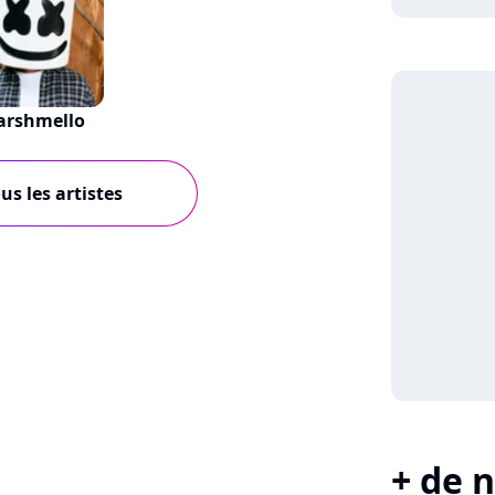
arshmello
us les artistes
+ de n