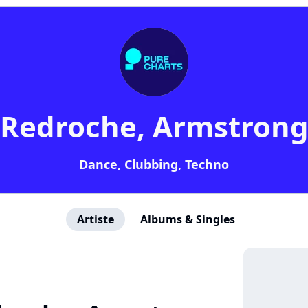
Redroche, Armstron
Dance, Clubbing, Techno
Artiste
Albums & Singles