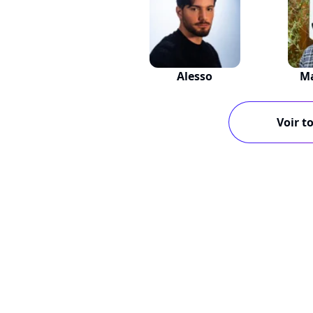
Alesso
M
Voir to