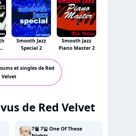
th
Smooth Jazz
Smooth Jazz
Special 2
Piano Master 2
lbums et singles de Red
Velvet
+ vus de Red Velvet
7월 7일 One Of These
Nights