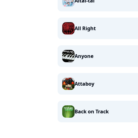
Aitai-tai
All Right
Anyone
Attaboy
Back on Track