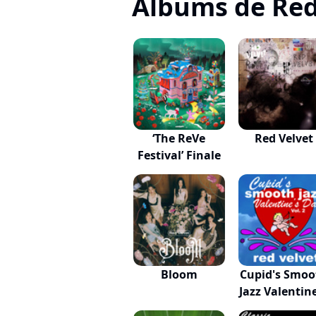
Albums de Red
‘The ReVe
Red Velvet
Festival’ Finale
Bloom
Cupid's Smoo
Jazz Valentine