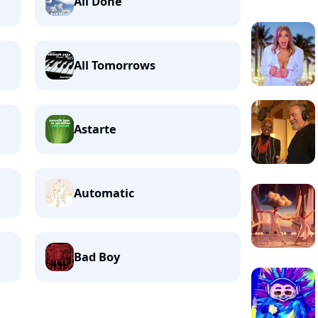
All Done
All Tomorrows
Astarte
Automatic
Bad Boy