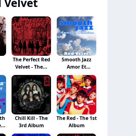
 Velvet
The Perfect Red
Smooth Jazz
Velvet - The...
Amor Et
Hilaritas
th
Chill Kill - The
The Red - The 1st
...
3rd Album
Album