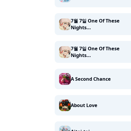
7월 7일 One Of These
Nights...
7월 7일 One Of These
Nights...
A Second Chance
About Love