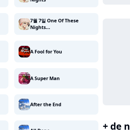
7월 7일 One Of These
Nights...
A Fool for You
A Super Man
After the End
+ de n