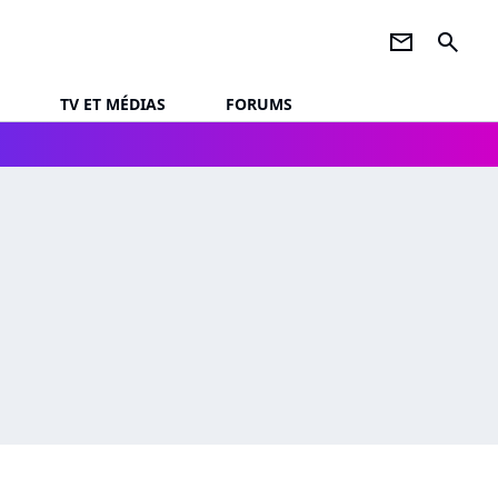
newsletter
search
TV ET MÉDIAS
FORUMS