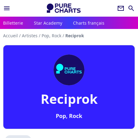
menu
newsletter
search
Billetterie
Star Academy
Charts français
Accueil
/
Artistes
/
Pop, Rock
/
Reciprok
Reciprok
Pop, Rock