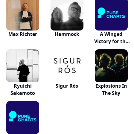
Max Richter
Hammock
A Winged
Victory for the
Sullen
Ryuichi
Sigur Rós
Explosions In
Sakamoto
The Sky