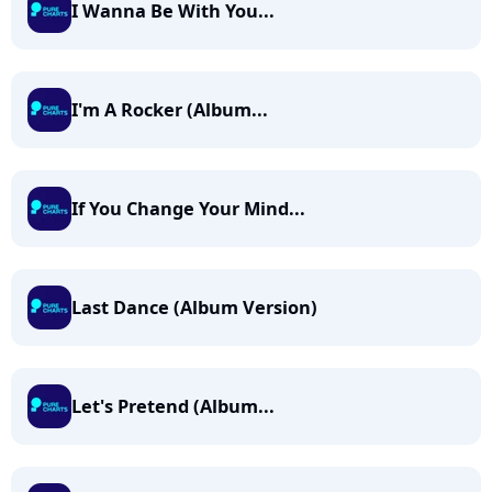
I Wanna Be With You...
I'm A Rocker (Album...
If You Change Your Mind...
Last Dance (Album Version)
Let's Pretend (Album...