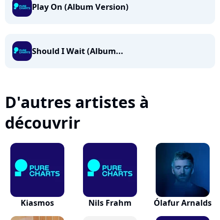
Play On (Album Version)
Should I Wait (Album...
D'autres artistes à
découvrir
Kiasmos
Nils Frahm
Ólafur Arnalds