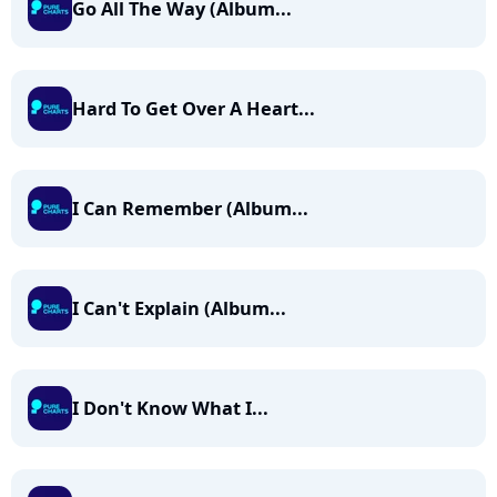
Go All The Way (Album...
Hard To Get Over A Heart...
I Can Remember (Album...
I Can't Explain (Album...
I Don't Know What I...