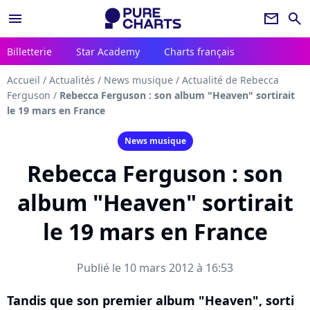
menu
newsletter
search
Billetterie
Star Academy
Charts français
Accueil
/
Actualités
/
News musique
/
Actualité de Rebecca
Ferguson
/
Rebecca Ferguson : son album "Heaven" sortirait
le 19 mars en France
News musique
Rebecca Ferguson : son
album "Heaven" sortirait
le 19 mars en France
Publié le 10 mars 2012 à 16:53
Tandis que son premier album "Heaven", sorti