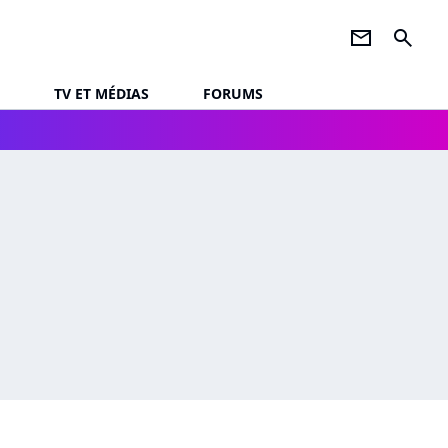
newsletter
search
TV ET MÉDIAS
FORUMS