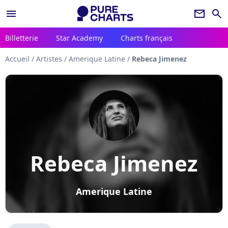
menu
newsletter
search
Billetterie
Star Academy
Charts français
Accueil
/
Artistes
/
Amerique Latine
/
Rebeca Jimenez
Rebeca Jimenez
Amerique Latine