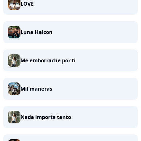
LOVE
Luna Halcon
Me emborrache por ti
Mil maneras
Nada importa tanto