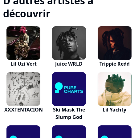
D'autres artistes à
découvrir
Lil Uzi Vert
Juice WRLD
Trippie Redd
XXXTENTACION
Ski Mask The
Lil Yachty
Slump God