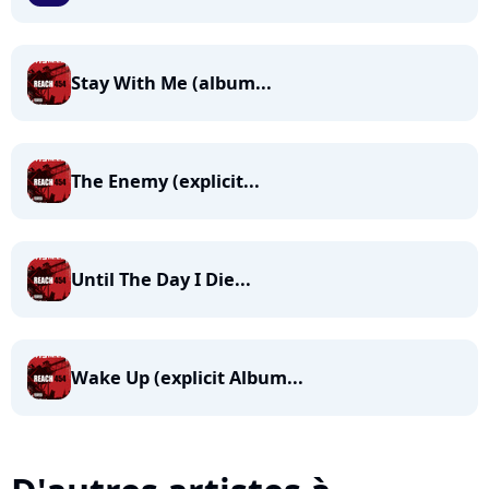
Stay With Me (album...
The Enemy (explicit...
Until The Day I Die...
Wake Up (explicit Album...