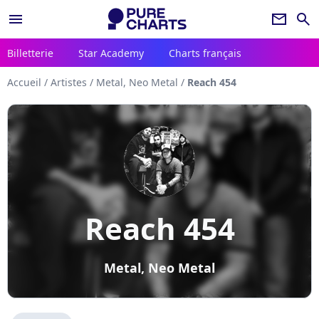
menu
newsletter
search
Billetterie
Star Academy
Charts français
Accueil
/
Artistes
/
Metal, Neo Metal
/
Reach 454
Reach 454
Metal, Neo Metal