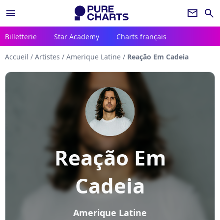
menu
newsletter
search
Billetterie
Star Academy
Charts français
Accueil
/
Artistes
/
Amerique Latine
/
Reação Em Cadeia
Reação Em
Cadeia
Amerique Latine